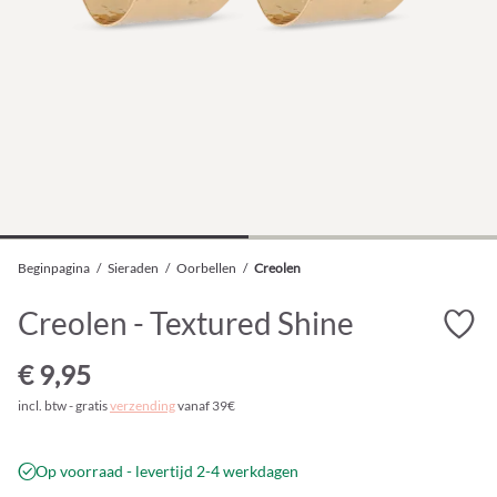
Beginpagina
/
Sieraden
/
Oorbellen
/
Creolen
Creolen - Textured Shine
€ 9,95
incl. btw - gratis
verzending
vanaf 39€
Op voorraad - levertijd 2-4 werkdagen