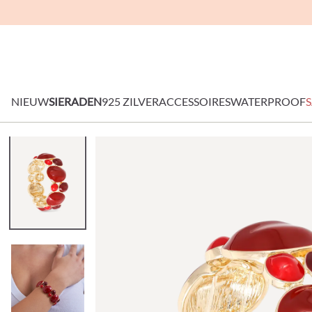
NIEUW
SIERADEN
925 ZILVER
ACCESSOIRES
WATERPROOF
S