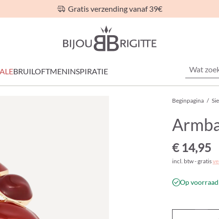
Gratis verzending vanaf 39€
ALE
BRUILOFT
MEN
INSPIRATIE
Beginpagina
/
Si
Armba
€ 14,95
incl. btw - gratis
ve
Op voorraad 