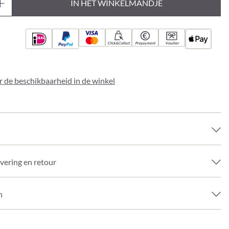
IN HET WINKELMANDJE
Click&Collect
Prepayment
Voucher
 de beschikbaarheid in de winkel
evering en retour
n