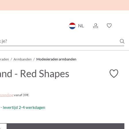
NL
eraden
/
Armbanden
/
Modesieraden armbanden
nd - Red Shapes
rzending
vanaf 39€
- levertijd 2-4 werkdagen