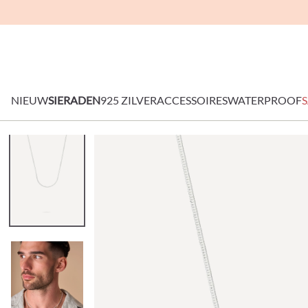
NIEUW
SIERADEN
925 ZILVER
ACCESSOIRES
WATERPROOF
S