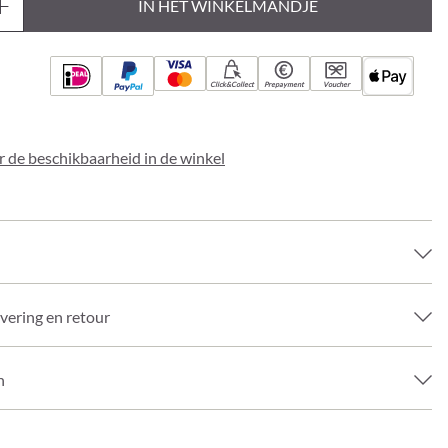
IN HET WINKELMANDJE
Click&Collect
Prepayment
Voucher
 de beschikbaarheid in de winkel
evering en retour
n