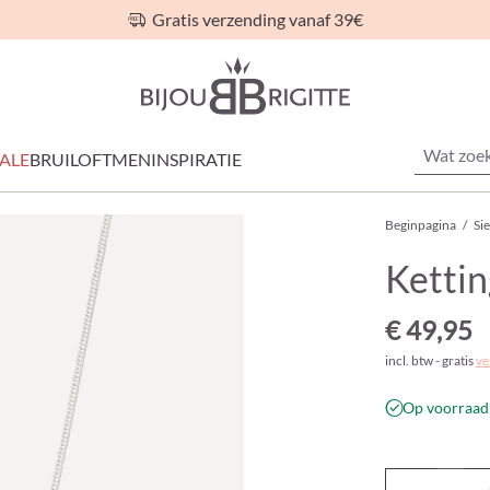
Gratis verzending vanaf 39€
ALE
BRUILOFT
MEN
INSPIRATIE
Beginpagina
/
Si
Kettin
€ 49,95
incl. btw - gratis
ve
Op voorraad 