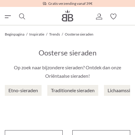
Gratis verzending vanaf 39€
Beginpagina
/
Inspiratie
/
Trends
/
Oosterse sieraden
Oosterse sieraden
Op zoek naar bijzondere sieraden? Ontdek dan onze
Oriëntaalse sieraden!
Etno-sieraden
Traditionele sieraden
Lichaamssie
Armband - Mystic Gold
Ringen set - Antique Green