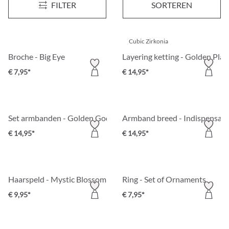
FILTER
SORTEREN
€ 17,95*
€ 9,95*
Cubic Zirkonia
Broche - Big Eye
Layering ketting - Golden Plat
€ 7,95*
€ 14,95*
Set armbanden - Golden Goddess
Armband breed - Indispensabl
€ 14,95*
€ 14,95*
Haarspeld - Mystic Blossom
Ring - Set of Ornaments
€ 9,95*
€ 7,95*