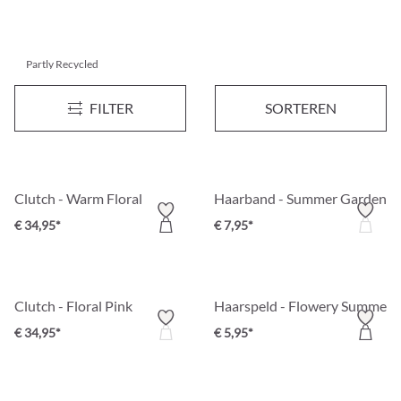
Partly Recycled
Armband - Green Leaves
Creole earrings - Trio
FILTER
SORTEREN
€ 14,95*
€ 10,95*
Clutch - Warm Floral
Haarband - Summer Garden
€ 34,95*
€ 7,95*
Clutch - Floral Pink
Haarspeld - Flowery Summer
€ 34,95*
€ 5,95*