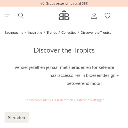
Gratis verzending vanaf 39€
Beginpagina
/
Inspiratie
/
Trends
/
Collecties
/
Discover the Tropics
Discover the Tropics
Versier jezelf en je haar met sieraden en fonkelende
haaraccessoires in bloesemdesign –
betoverend mooi!
Bloemensieraden
|
Haarklemmen
|
Statementkettingen
Sieraden