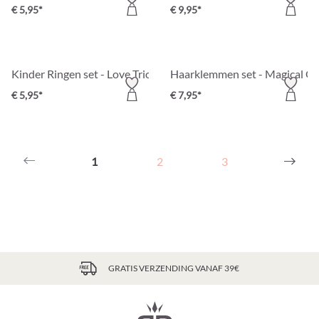
€ 5,95*
€ 9,95*
Kinder Ringen set - Love Trio
Haarklemmen set - Magical O
€ 5,95*
€ 7,95*
1
2
3
GRATIS VERZENDING VANAF 39€