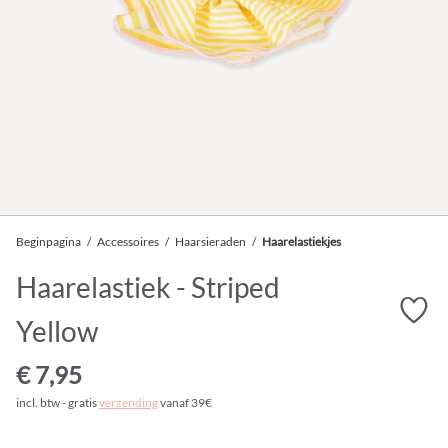
Beginpagina
/
Accessoires
/
Haarsieraden
/
Haarelastiekjes
Haarelastiek - Striped
Yellow
€ 7,95
incl. btw - gratis
verzending
vanaf 39€