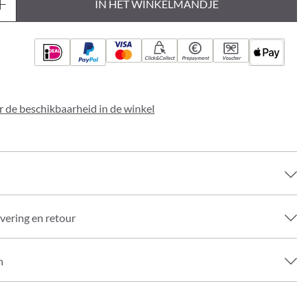
IN HET WINKELMANDJE
Click&Collect
Prepayment
Voucher
 de beschikbaarheid in de winkel
evering en retour
n