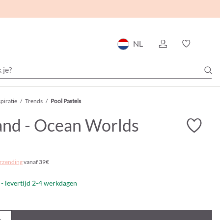
NL
piratie
/
Trends
/
Pool Pastels
nd - Ocean Worlds
rzending
vanaf 39€
- levertijd 2-4 werkdagen