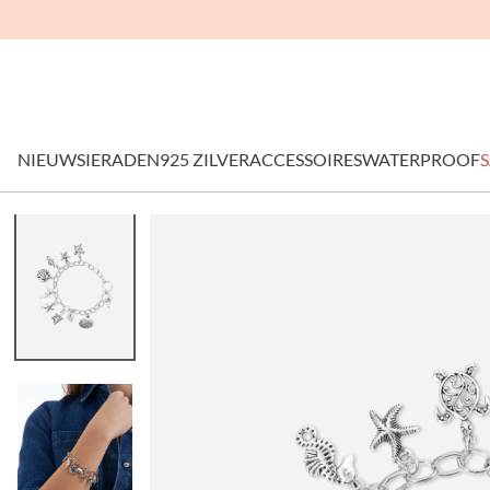
NIEUW
SIERADEN
925 ZILVER
ACCESSOIRES
WATERPROOF
S