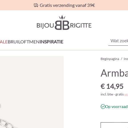
Gratis verzending vanaf 39€
ALE
BRUILOFT
MEN
INSPIRATIE
Beginpagina
/
Ins
Armba
€ 14,95
incl. btw - gratis
ve
Op voorraad 