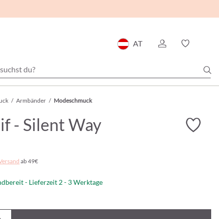
AT
uck
/
Armbänder
/
Modeschmuck
f - Silent Way
Versand
ab 49€
dbereit - Lieferzeit 2 - 3 Werktage