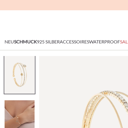
NEU
SCHMUCK
925 SILBER
ACCESSOIRES
WATERPROOF
SAL