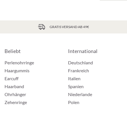
GRATIS VERSAND AB 49€
Beliebt
International
Perlenohrringe
Deutschland
Haargummis
Frankreich
Earcuff
Italien
Haarband
Spanien
Ohrhänger
Niederlande
Zehenringe
Polen