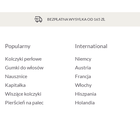
BEZPŁATNA WYSYŁKA OD 165 ZŁ
Popularny
International
Kolczyki perłowe
Niemcy
Gumki do włosów
Austria
Nausznice
Francja
Kapitałka
Włochy
Wiszące kolczyki
Hiszpania
Pierścień na palec
Holandia