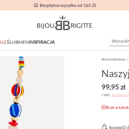
Bezpłatna wysyłka od 165 Zł
ALE
ŚLUB
MEN
INSPIRACJA
Strona startowa
/
Naszyj
99,95 zł
z VAT -
bezpłatna 
Brak artykuł
Sprawdź d