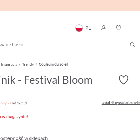
PL
Inspiracja
/
Trendy
/
Couleurs du Soleil
nik - Festival Bloom
Ustal długość łańcuszk
wysyłka
od 165 Zł
u w magazynie!
ostępność w sklepach