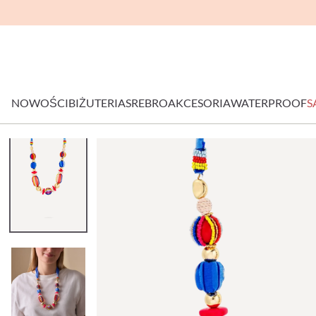
NOWOŚCI
BIŻUTERIA
SREBRO
AKCESORIA
WATERPROOF
S