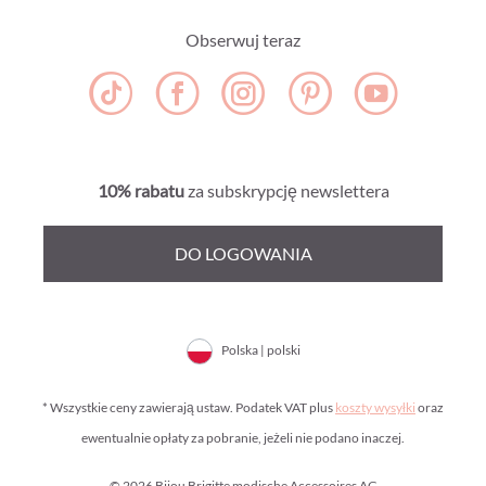
Obserwuj teraz
10% rabatu
za subskrypcję newslettera
DO LOGOWANIA
Polska | polski
* Wszystkie ceny zawierają ustaw. Podatek VAT plus
koszty wysyłki
oraz
ewentualnie opłaty za pobranie, jeżeli nie podano inaczej.
© 2026 Bijou Brigitte modische Accessoires AG