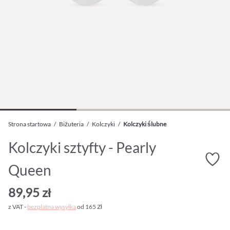
Strona startowa
/
Biżuteria
/
Kolczyki
/
Kolczyki ślubne
Kolczyki sztyfty - Pearly
Queen
89,95 zł
z VAT -
bezpłatna wysyłka
od 165 Zł