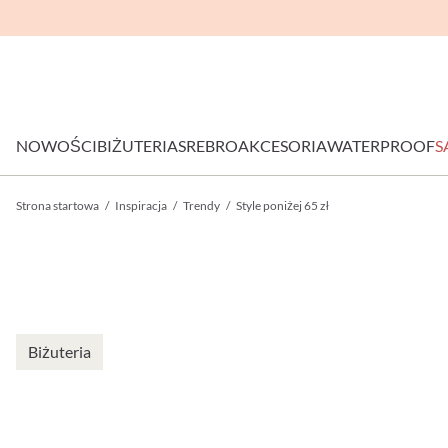
NOWOŚCI
BIŻUTERIA
SREBRO
AKCESORIA
WATERPROOF
S
Strona startowa
/
Inspiracja
/
Trendy
/
Style poniżej 65 zł
Biżuteria