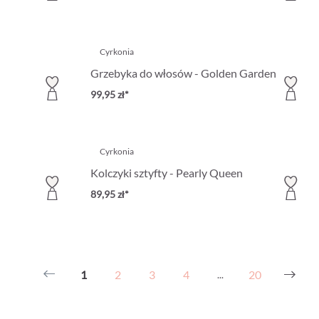
Cyrkonia
Grzebyka do włosów - Golden Garden
99,95 zł*
Cyrkonia
Kolczyki sztyfty - Pearly Queen
89,95 zł*
1
2
3
4
20
...