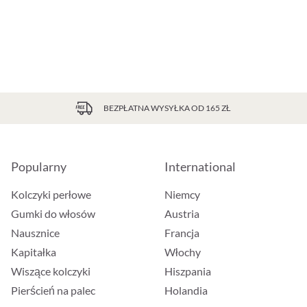
BEZPŁATNA WYSYŁKA OD 165 ZŁ
Popularny
International
Kolczyki perłowe
Niemcy
Gumki do włosów
Austria
Nausznice
Francja
Kapitałka
Włochy
Wiszące kolczyki
Hiszpania
Pierścień na palec
Holandia