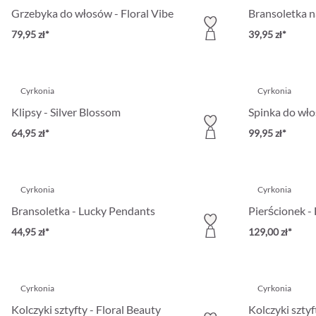
Grzebyka do włosów - Floral Vibe
Bransoletka na
79,95 zł*
39,95 zł*
Cyrkonia
Cyrkonia
Klipsy - Silver Blossom
Spinka do wło
64,95 zł*
99,95 zł*
Cyrkonia
Cyrkonia
Bransoletka - Lucky Pendants
Pierścionek - 
44,95 zł*
129,00 zł*
Cyrkonia
Cyrkonia
Kolczyki sztyfty - Floral Beauty
Kolczyki sztyf