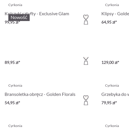
Cyrkonia
Cyrkonia
Kolczyki sztyfty - Exclusive Glam
Klipsy - Gold
Nowość
99,95 zł*
64,95 zł*
Cyrkonia
Cyrkonia
Kolczyki sztyfty - Golden Blossom
Kolczyki sztyf
89,95 zł*
129,00 zł*
Cyrkonia
Cyrkonia
Bransoletka obręcz - Golden Florals
Grzebyka do 
54,95 zł*
79,95 zł*
Cyrkonia
Cyrkonia