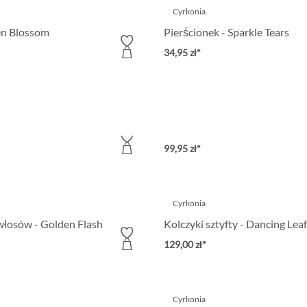
Cyrkonia
en Blossom
Pierścionek - Sparkle Tears
34,95 zł*
Cyrkonia
ty - Exclusive Sparkle
Naszyjnik - Ocean Sparkles
99,95 zł*
Cyrkonia
włosów - Golden Flash
Kolczyki sztyfty - Dancing Leaf
129,00 zł*
Cyrkonia