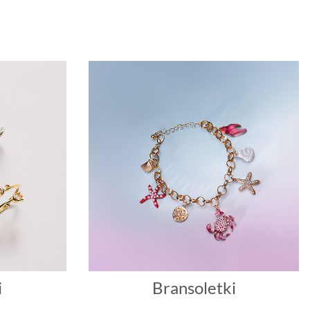
i
Bransoletki