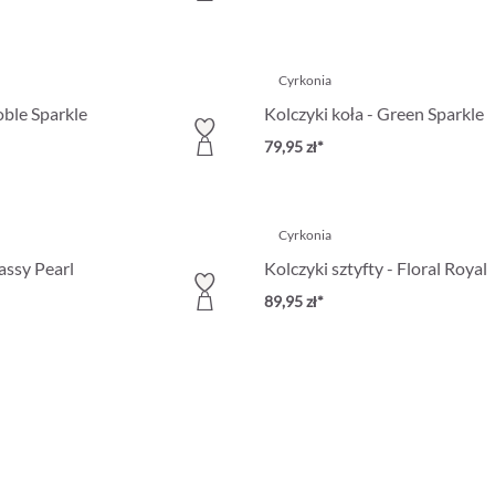
Cyrkonia
oble Sparkle
Kolczyki koła - Green Sparkle
79,95 zł*
Cyrkonia
assy Pearl
Kolczyki sztyfty - Floral Royal
89,95 zł*