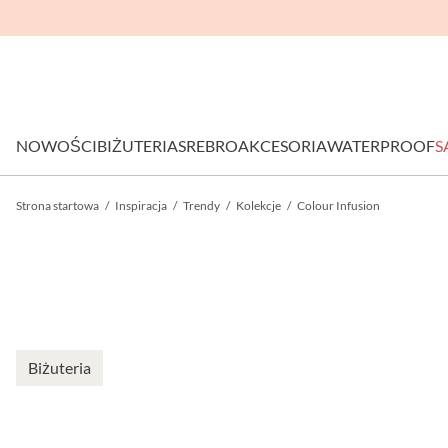
NOWOŚCI
BIŻUTERIA
SREBRO
AKCESORIA
WATERPROOF
S
Strona startowa
/
Inspiracja
/
Trendy
/
Kolekcje
/
Colour Infusion
Biżuteria