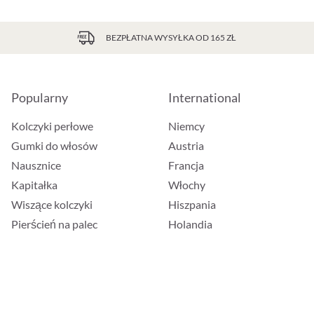
BEZPŁATNA WYSYŁKA OD 165 ZŁ
Popularny
International
Kolczyki perłowe
Niemcy
Gumki do włosów
Austria
Nausznice
Francja
Kapitałka
Włochy
Wiszące kolczyki
Hiszpania
Pierścień na palec
Holandia