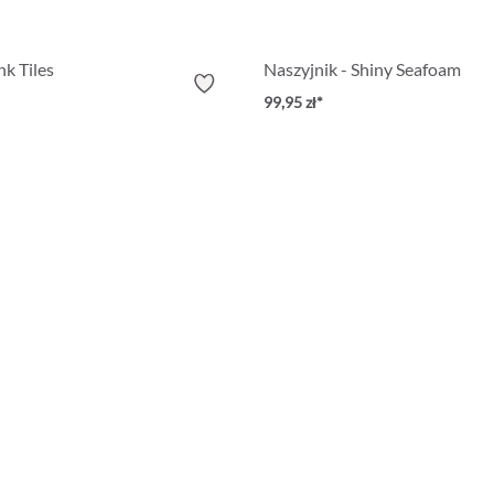
nk Tiles
Naszyjnik - Shiny Seafoam
99,95 zł*