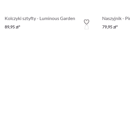
Kolczyki sztyfty - Luminous Garden
Naszyjnik - Pi
89,95 zł*
79,95 zł*