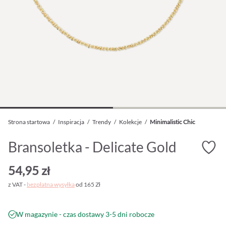
Strona startowa
/
Inspiracja
/
Trendy
/
Kolekcje
/
Minimalistic Chic
Bransoletka - Delicate Gold
54,95 zł
z VAT -
bezpłatna wysyłka
od 165 Zł
W magazynie - czas dostawy 3-5 dni robocze