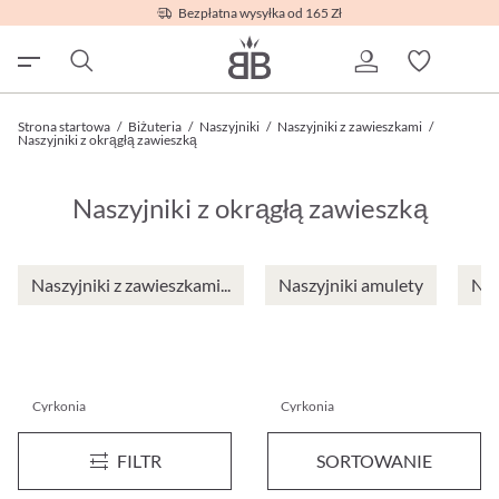
Bezpłatna wysyłka od 165 Zł
Strona startowa
/
Biżuteria
/
Naszyjniki
/
Naszyjniki z zawieszkami
/
Naszyjniki z okrągłą zawieszką
Naszyjniki z okrągłą zawieszką
Naszyjniki z zawieszkami...
Naszyjniki amulety
Nas
Cyrkonia
Cyrkonia
Naszyjnik - Zirconia Sun
Naszyjnik - Classically Elegant
FILTR
SORTOWANIE
89,95 zł*
149,00 zł*