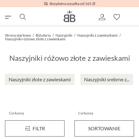
Bezpłatna wysyłka od 165 Zł
Strona startowa
/
Biżuteria
/
Naszyjniki
/
Naszyjniki z zawieszkami
/
Naszyjniki różowo złote z zawieskami
Naszyjniki różowo złote z zawieskami
Naszyjniki złote z zawieskami
Naszyjniki srebrne z...
Cyrkonia
Cyrkonia
Naszyjnik - Pink Affection
Naszyjnik - Lovely Shine
FILTR
SORTOWANIE
64,95 zł*
89,95 zł*