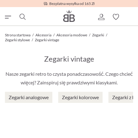
Bezpłatna wysyłka od 165 Zł
Strona startowa
/
Akcesoria
/
Akcesoria modowe
/
Zegarki
/
Zegarki stylowe
/
Zegarki vintage
Zegarki vintage
Nasze zegarki retro to czysta ponadczasowość. Czego chcieć
więcej? Zainspiruj się prawdziwymi klasykami.
Zegarki analogowe
Zegarki kolorowe
Zegarki z kr