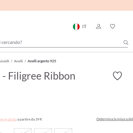
IT
ioielli
/
Anelli
/
Anelli argento 925
 - Filigree Ribbon
Determina la misura del
ne gratuita
a partire da 39 €