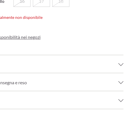
16
17
18
llo
ualmente non disponibile
sponibilità nei negozi
onsegna e reso