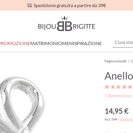
Spedizione gratuita a partire da 39€
PROMOZIONE
MATRIMONIO
MEN
ISPIRAZIONE
Pagina iniziale
/
G
Anello
1 Recensione
14,95 €
incl. IVA -
Spedizio