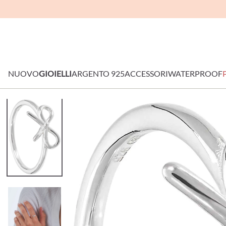
NUOVO
GIOIELLI
ARGENTO 925
ACCESSORI
WATERPROOF