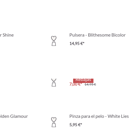
or Shine
Pulsera - Blithesome Bicolor
14,95 €*
en Rings
Choker - Formed Gold
Rebajas
7,00 €*
14,95 €
olden Glamour
Pinza para el pelo - White Lies
5,95 €*