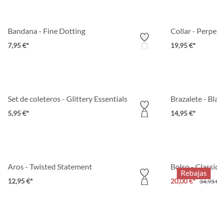
Bandana - Fine Dotting
Collar - Perp
7,95 €*
19,95 €*
Set de coleteros - Glittery Essentials
Brazalete - Bl
5,95 €*
14,95 €*
Aros - Twisted Statement
Bolso - Class
Rebajas
12,95 €*
20,00 €*
34,95 