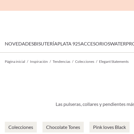
NOVEDADES
BISUTERÍA
PLATA 925
ACCESORIOS
WATERPR
Página inicial
/
Inspiración
/
Tendencias
/
Colecciones
/
Elegant Statements
Las pulseras, collares y pendientes má
Colecciones
Chocolate Tones
Pink loves Black