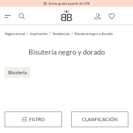
Envío gratis a partir de 39€
Página inicial
/
Inspiración
/
Tendencias
/
Bisutería negro y dorado
Bisutería negro y dorado
Bisutería
Anillo - Black Goldie
Pendientes - Soft Circle
FILTRO
CLASIFICACIÓN
9,95 €*
6,95 €*