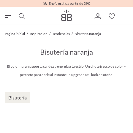
Envío gratis a partir de 39€
Página inicial
/
Inspiración
/
Tendencias
/
Bisutería naranja
Bisutería naranja
El color naranja aporta calidez y energía a tu estilo. Un chute fresco de color –
perfecto para darle al instante un upgrade a tu look de otoño.
Bisutería