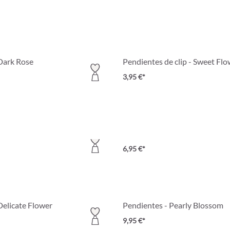
Dark Rose
Pendientes de clip - Sweet Fl
3,95 €*
ntes - Red Passion
Pendientes - Pearl Petals
6,95 €*
Delicate Flower
Pendientes - Pearly Blossom
9,95 €*