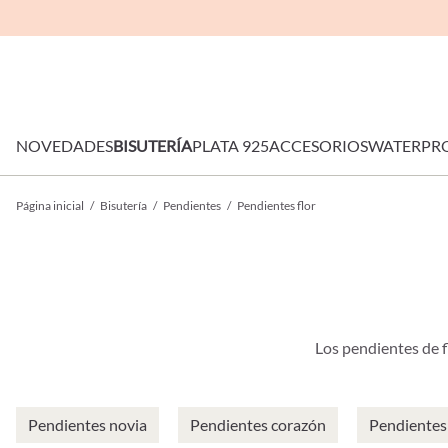
NOVEDADES
BISUTERÍA
PLATA 925
ACCESORIOS
WATERPR
Página inicial
/
Bisutería
/
Pendientes
/
Pendientes flor
Los pendientes de fl
Pendientes novia
Pendientes corazón
Pendientes 