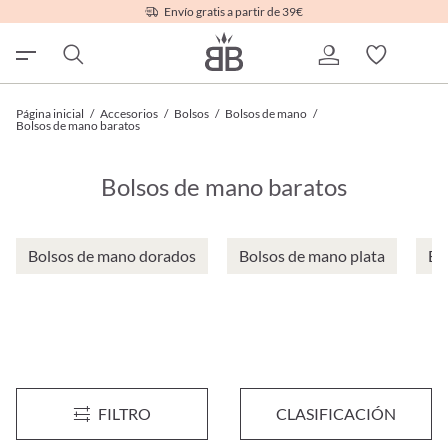
Envío gratis a partir de 39€
Página inicial
/
Accesorios
/
Bolsos
/
Bolsos de mano
/
Bolsos de mano baratos
Bolsos de mano baratos
Bolsos de mano dorados
Bolsos de mano plata
Bo
Bolso - Pink Love
Bolso para niños - Metallic She
FILTRO
CLASIFICACIÓN
7,95 €*
17,95 €*