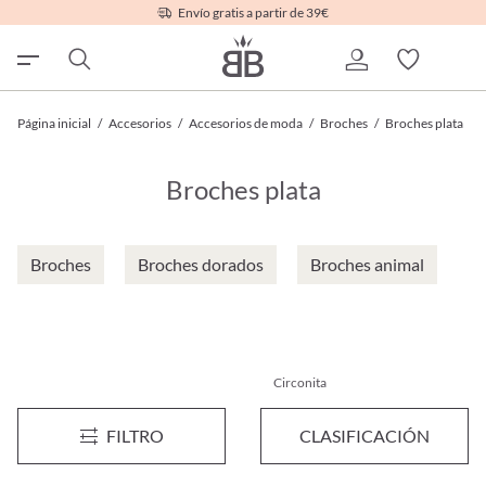
Envío gratis a partir de 39€
Página inicial
/
Accesorios
/
Accesorios de moda
/
Broches
/
Broches plata
Broches plata
Broches
Broches dorados
Broches animal
Circonita
Broche - Hammered Circles
Broche - Iced Flower
FILTRO
CLASIFICACIÓN
10,95 €*
17,95 €*