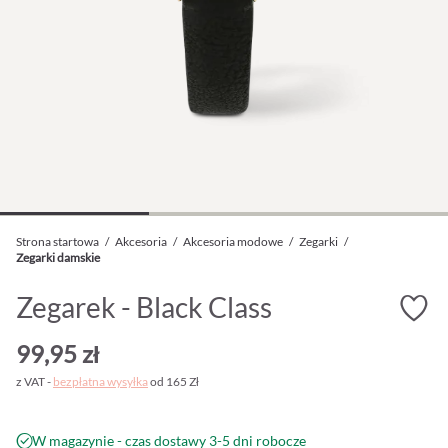
Strona startowa
/
Akcesoria
/
Akcesoria modowe
/
Zegarki
/
Zegarki damskie
Zegarek - Black Class
99,95 zł
z VAT -
bezpłatna wysyłka
od 165 Zł
W magazynie - czas dostawy 3-5 dni robocze