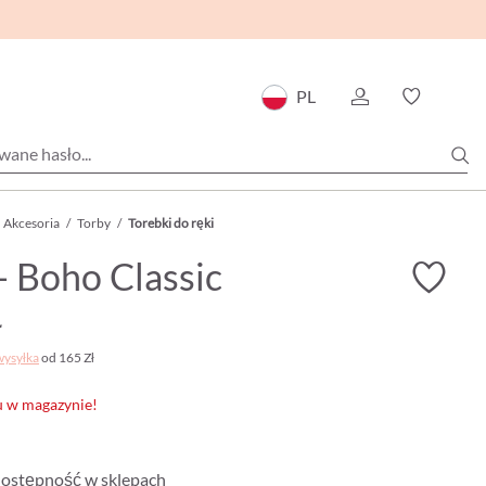
PL
Akcesoria
/
Torby
/
Torebki do ręki
- Boho Classic
ł
wysyłka
od 165 Zł
u w magazynie!
ostępność w sklepach