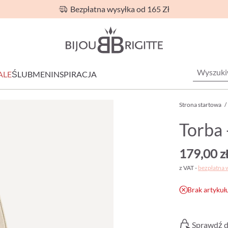
Bezpłatna wysyłka od 165 Zł
ALE
ŚLUB
MEN
INSPIRACJA
Strona startowa
/
Torba 
179,00 z
z VAT -
bezpłatna 
Brak artykuł
Sprawdź d