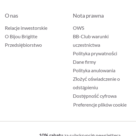
O nas
Nota prawna
Relacje inwestorskie
OWS
O Bijou Brigitte
BB-Club warunki
Przedsiębiorstwo
uczestnictwa
Polityka prywatności
Dane firmy
Polityka anulowania
Złożyć oświadczenie o
odstąpieniu
Dostępność cyfrowa
Preferencje plików cookie
10% rabatu
za subskrypcję newslettera