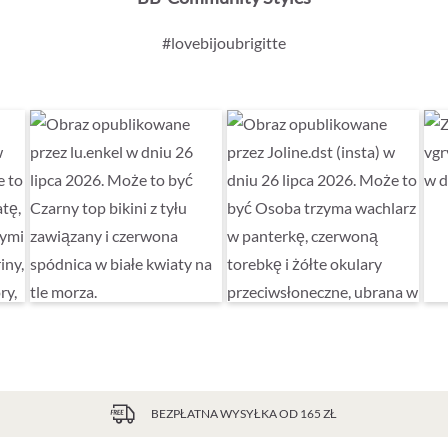
#lovebijoubrigitte
BEZPŁATNA WYSYŁKA OD 165 ZŁ