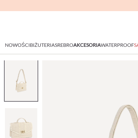
NOWOŚCI
BIŻUTERIA
SREBRO
AKCESORIA
WATERPROOF
S