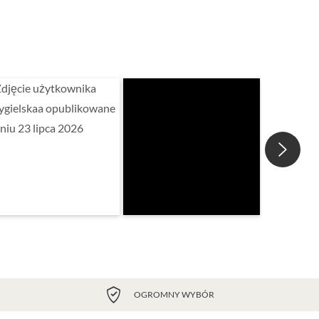
OGROMNY WYBÓR