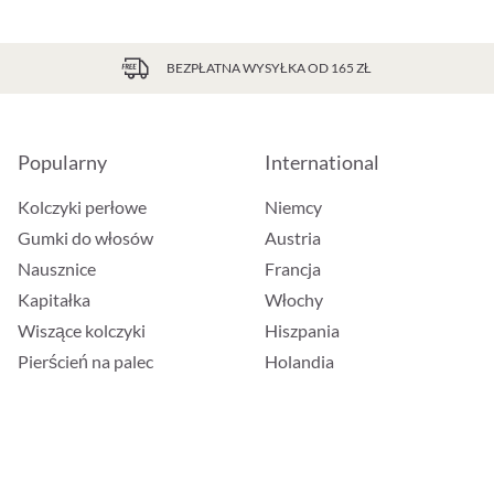
BEZPŁATNA WYSYŁKA OD 165 ZŁ
Popularny
International
Kolczyki perłowe
Niemcy
Gumki do włosów
Austria
Nausznice
Francja
Kapitałka
Włochy
Wiszące kolczyki
Hiszpania
Pierścień na palec
Holandia