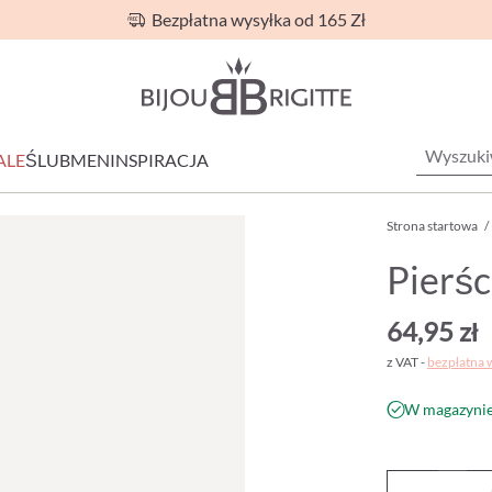
Bezpłatna wysyłka od 165 Zł
ALE
ŚLUB
MEN
INSPIRACJA
Strona startowa
/
Pierśc
64,95 zł
z VAT -
bezpłatna 
W magazynie 