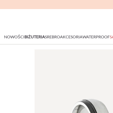
NOWOŚCI
BIŻUTERIA
SREBRO
AKCESORIA
WATERPROOF
S