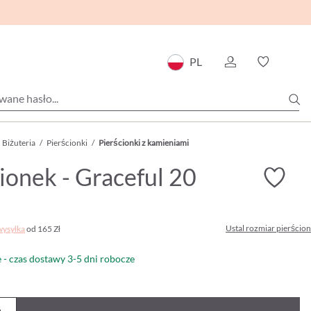
PL
Biżuteria
/
Pierścionki
/
Pierścionki z kamieniami
ionek - Graceful 20
Ustal rozmiar pierścio
wysyłka
od 165 Zł
- czas dostawy 3-5 dni robocze