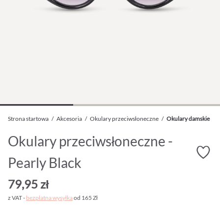
Strona startowa
/
Akcesoria
/
Okulary przeciwsłoneczne
/
Okulary damskie
Okulary przeciwsłoneczne -
Pearly Black
79,95 zł
z VAT -
bezpłatna wysyłka
od 165 Zł