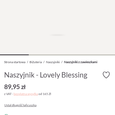
Strona startowa
/
Biżuteria
/
Naszyjniki
/
Naszyjniki z zawieszkami
Naszyjnik - Lovely Blessing
89,95 zł
z VAT -
bezpłatna wysyłka
od 165 Zł
Ustal długość łańcuszka