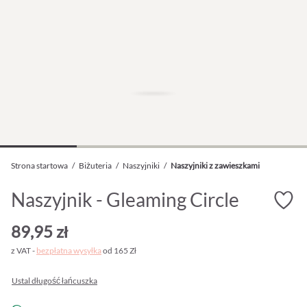
Strona startowa
/
Biżuteria
/
Naszyjniki
/
Naszyjniki z zawieszkami
Naszyjnik - Gleaming Circle
89,95 zł
z VAT -
bezpłatna wysyłka
od 165 Zł
Ustal długość łańcuszka