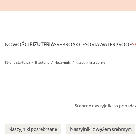
NOWOŚCI
BIŻUTERIA
SREBRO
AKCESORIA
WATERPROOF
S
Strona startowa
/
Biżuteria
/
Naszyjniki
/
Naszyjniki srebrne
Srebrne naszyjniki to ponadc
Naszyjniki posrebrzane
Naszyjniki z wężem srebrnym