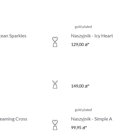
gold plated
cean Sparkles
Naszyjnik - Icy Heart
129,00 zł*
Cyrkonia
merald Sensation
Naszyjnik - Green Sparkle
149,00 zł*
gold plated
leaming Cross
Naszyjnik - Simple A
99,95 zł*