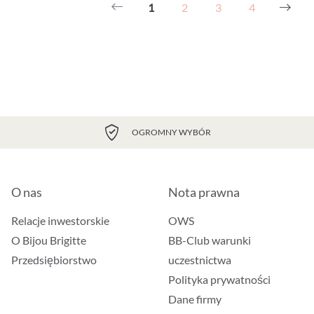
1
2
3
4
OGROMNY WYBÓR
O nas
Nota prawna
Relacje inwestorskie
OWS
O Bijou Brigitte
BB-Club warunki
Przedsiębiorstwo
uczestnictwa
Polityka prywatności
Dane firmy