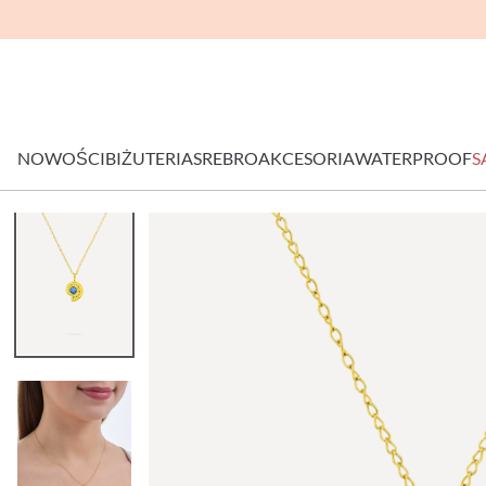
NOWOŚCI
BIŻUTERIA
SREBRO
AKCESORIA
WATERPROOF
S