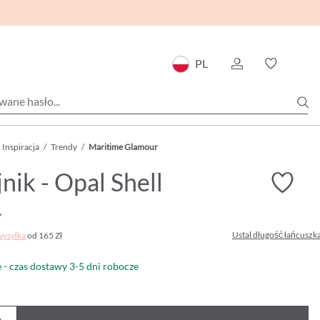
PL
Inspiracja
/
Trendy
/
Maritime Glamour
nik - Opal Shell
ł
Ustal długość łańcuszk
wysyłka
od 165 Zł
- czas dostawy 3-5 dni robocze