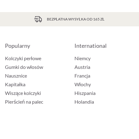
BEZPŁATNA WYSYŁKA OD 165 ZŁ
Popularny
International
Kolczyki perłowe
Niemcy
Gumki do włosów
Austria
Nausznice
Francja
Kapitałka
Włochy
Wiszące kolczyki
Hiszpania
Pierścień na palec
Holandia