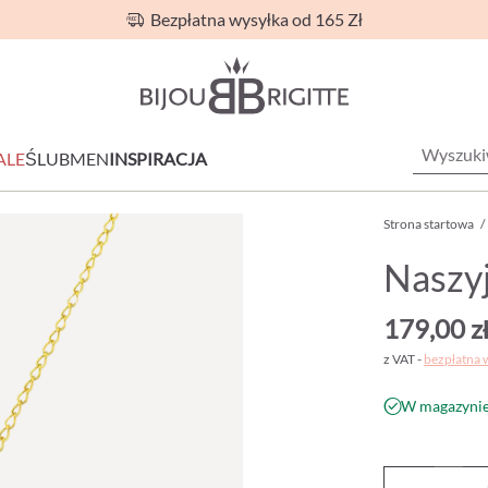
Bezpłatna wysyłka od 165 Zł
ALE
ŚLUB
MEN
INSPIRACJA
Strona startowa
/
Naszyj
179,00 z
z VAT -
bezpłatna 
W magazynie 