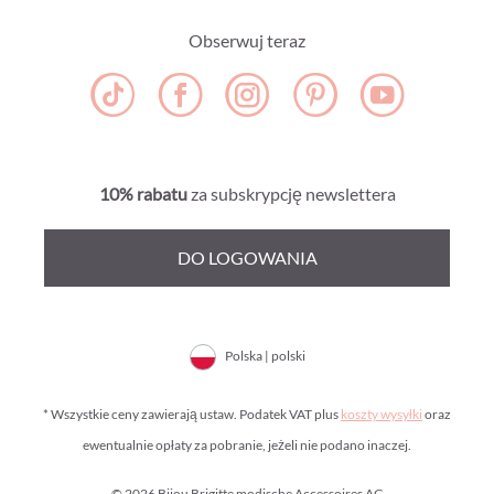
Obserwuj teraz
10% rabatu
za subskrypcję newslettera
DO LOGOWANIA
Polska | polski
* Wszystkie ceny zawierają ustaw. Podatek VAT plus
koszty wysyłki
oraz
ewentualnie opłaty za pobranie, jeżeli nie podano inaczej.
© 2026 Bijou Brigitte modische Accessoires AG