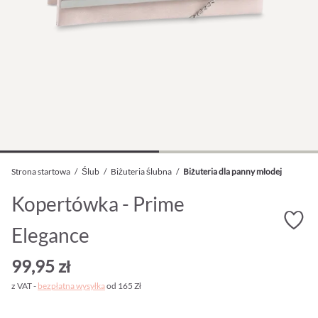
Strona startowa
/
Ślub
/
Biżuteria ślubna
/
Biżuteria dla panny młodej
Kopertówka - Prime
Elegance
99,95 zł
z VAT -
bezpłatna wysyłka
od 165 Zł