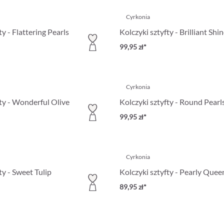
Cyrkonia
ty - Flattering Pearls
Kolczyki sztyfty - Brilliant Shi
99,95 zł*
Cyrkonia
fty - Wonderful Olive
Kolczyki sztyfty - Round Pearl
99,95 zł*
Cyrkonia
ty - Sweet Tulip
Kolczyki sztyfty - Pearly Quee
89,95 zł*