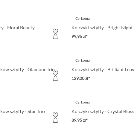
Cyrkonia
ty - Floral Beauty
Kolczyki sztyfty - Bright Night
99,95 zł*
Cyrkonia
ków sztyfty - Glamour Trio
Kolczyki sztyfty - Brilliant Lea
129,00 zł*
Cyrkonia
ów sztyfty - Star Trio
Kolczyki sztyfty - Crystal Blo
89,95 zł*