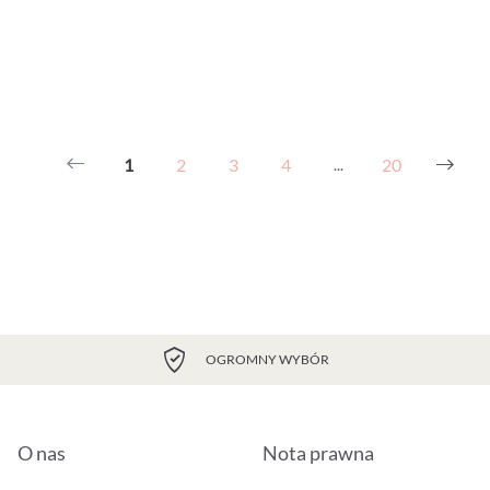
1
2
3
4
20
...
OGROMNY WYBÓR
O nas
Nota prawna