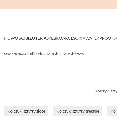
NOWOŚCI
BIŻUTERIA
SREBRO
AKCESORIA
WATERPROOF
S
Strona startowa
/
Biżuteria
/
Kolczyki
/
Kolczyki sztyfty
Kolczyki szt
Kolczyki sztyfty złote
Kolczyki sztyfty srebrne
Kol