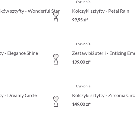
Cyrkonia
ków sztyfty - Wonderful Star
Kolczyki sztyfty - Petal Rain
99,95 zł*
Cyrkonia
ty - Elegance Shine
Zestaw biżuterii - Enticing Em
199,00 zł*
Cyrkonia
ty - Dreamy Circle
Kolczyki sztyfty - Zirconia Circ
149,00 zł*