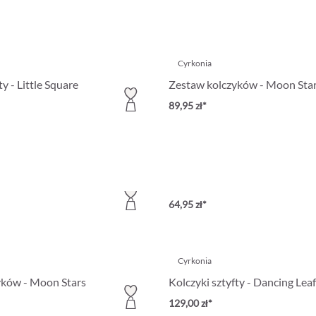
Cyrkonia
ty - Little Square
Zestaw kolczyków - Moon Sta
89,95 zł*
Cyrkonia
ty - Exclusive Sparkle
Zestaw kolczyków sztyfty - Evi
64,95 zł*
Cyrkonia
yków - Moon Stars
Kolczyki sztyfty - Dancing Leaf
129,00 zł*