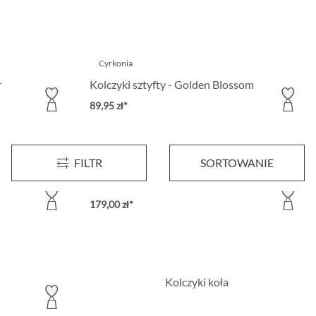
Cyrkonia
r
Kolczyki sztyfty - Golden Blossom
89,95 zł*
FILTR
SORTOWANIE
Cyrkonia
l Eye
Zestaw kolczyków sztyfty - Golden Spark
179,00 zł*
Kolczyki koła