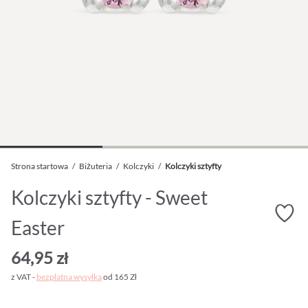
Strona startowa
/
Biżuteria
/
Kolczyki
/
Kolczyki sztyfty
Kolczyki sztyfty - Sweet
Easter
64,95 zł
z VAT -
bezpłatna wysyłka
od 165 Zł