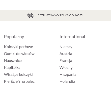
BEZPŁATNA WYSYŁKA OD 165 ZŁ
Popularny
International
Kolczyki perłowe
Niemcy
Gumki do włosów
Austria
Nausznice
Francja
Kapitałka
Włochy
Wiszące kolczyki
Hiszpania
Pierścień na palec
Holandia