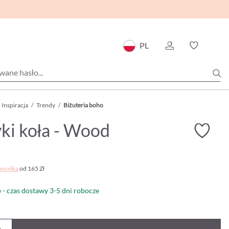
PL
Inspiracja
/
Trendy
/
Biżuteria boho
ki koła - Wood
wysyłka
od 165 Zł
- czas dostawy 3-5 dni robocze