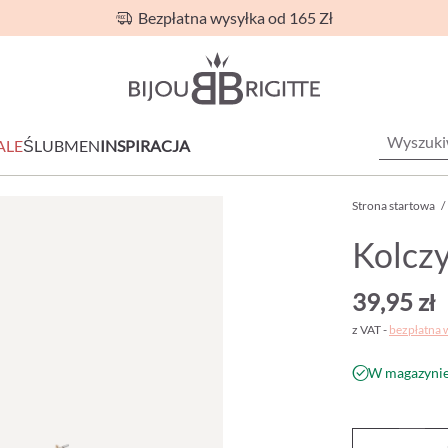
Bezpłatna wysyłka od 165 Zł
ALE
ŚLUB
MEN
INSPIRACJA
Strona startowa
/
Kolczy
39,95 zł
z VAT -
bezpłatna 
W magazynie 