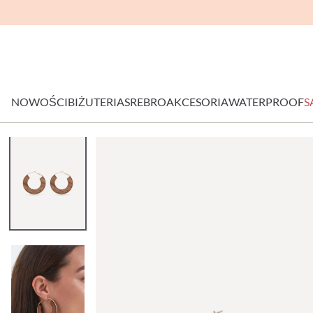
NOWOŚCI
BIŻUTERIA
SREBRO
AKCESORIA
WATERPROOF
S