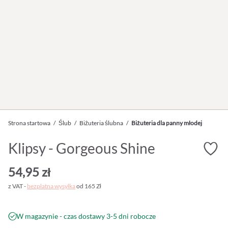
Strona startowa
/
Ślub
/
Biżuteria ślubna
/
Biżuteria dla panny młodej
Klipsy - Gorgeous Shine
54,95 zł
z VAT -
bezpłatna wysyłka
od 165 Zł
W magazynie - czas dostawy 3-5 dni robocze