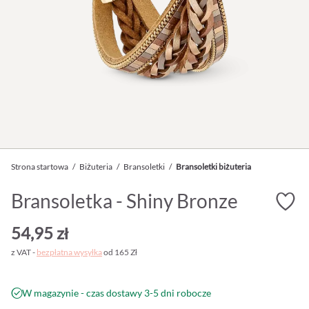
Strona startowa
/
Biżuteria
/
Bransoletki
/
Bransoletki biżuteria
Bransoletka - Shiny Bronze
54,95 zł
z VAT -
bezpłatna wysyłka
od 165 Zł
W magazynie - czas dostawy 3-5 dni robocze