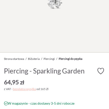
Strona startowa
/
Biżuteria
/
Piercingi
/
Piercingi do pępka
Piercing - Sparkling Garden
64,95 zł
z VAT -
bezpłatna wysyłka
od 165 Zł
W magazynie - czas dostawy 3-5 dni robocze