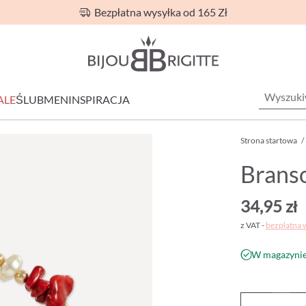
Bezpłatna wysyłka od 165 Zł
ALE
ŚLUB
MEN
INSPIRACJA
Strona startowa
/
Branso
34,95 zł
z VAT -
bezpłatna 
W magazynie 