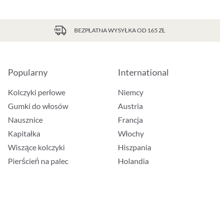
BEZPŁATNA WYSYŁKA OD 165 ZŁ
Popularny
International
Kolczyki perłowe
Niemcy
Gumki do włosów
Austria
Nausznice
Francja
Kapitałka
Włochy
Wiszące kolczyki
Hiszpania
Pierścień na palec
Holandia