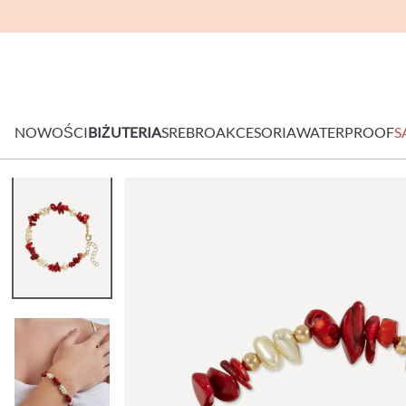
NOWOŚCI
BIŻUTERIA
SREBRO
AKCESORIA
WATERPROOF
S