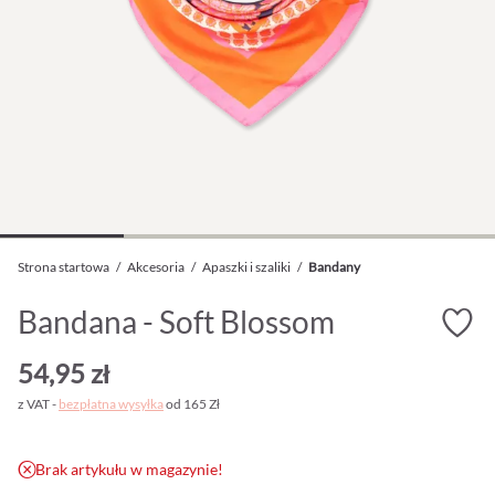
Strona startowa
/
Akcesoria
/
Apaszki i szaliki
/
Bandany
Bandana - Soft Blossom
54,95 zł
z VAT -
bezpłatna wysyłka
od 165 Zł
Brak artykułu w magazynie!