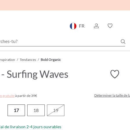
FR
nspiration
/
Tendances
/
Bold Organic
- Surfing Waves
Déterminer la taille de 
n gratuite
à partir de 39€
17
18
19
lai de livraison 2-4 jours ouvrables