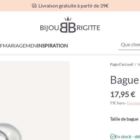
Livraison gratuite à partir de 39€
F
MARIAGE
MEN
INSPIRATION
Page d’accueil
/
I
Bague 
17,95 €
TTC hors -
Livraiso
Taille de bague
En stock - dé