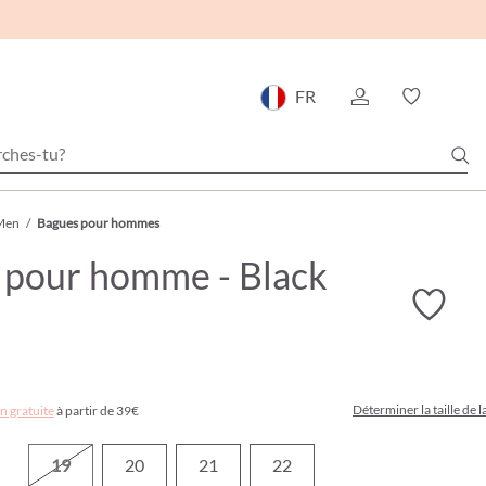
FR
Men
/
Bagues pour hommes
 pour homme - Black
Déterminer la taille de 
n gratuite
à partir de 39€
19
20
21
22