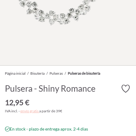
Página inicial
/
Bisutería
/
Pulseras
/
Pulseras de bisutería
Pulsera - Shiny Romance
12,95 €
IVA incl. -
envío gratis
a partir de 39€
En stock - plazo de entrega aprox. 2-4 días