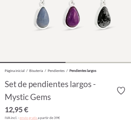
Página inicial
/
Bisutería
/
Pendientes
/
Pendientes largos
Set de pendientes largos -
Mystic Gems
12,95 €
IVA incl. -
envío gratis
a partir de 39€