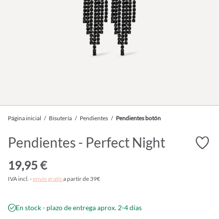
Página inicial
/
Bisutería
/
Pendientes
/
Pendientes botón
Pendientes - Perfect Night
19,95 €
IVA incl. -
envío gratis
a partir de 39€
En stock - plazo de entrega aprox. 2-4 días