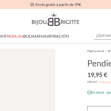
Envío gratis a partir de 39€
OOF
REBAJAS
BODA
MEN
INSPIRACIÓN
Página inicial
/
Bi
Pendie
19,95 €
IVA incl. -
envío gr
En stock - pl