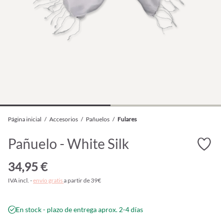
Página inicial
/
Accesorios
/
Pañuelos
/
Fulares
Pañuelo - White Silk
34,95 €
IVA incl. -
envío gratis
a partir de 39€
En stock - plazo de entrega aprox. 2-4 días