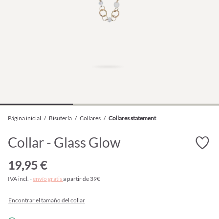
Página inicial
/
Bisutería
/
Collares
/
Collares statement
Collar - Glass Glow
19,95 €
IVA incl. -
envío gratis
a partir de 39€
Encontrar el tamaño del collar