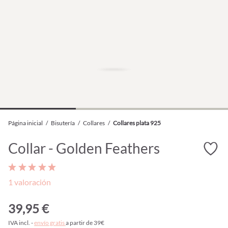
Página inicial
/
Bisutería
/
Collares
/
Collares plata 925
Collar - Golden Feathers
1 valoración
39,95 €
IVA incl. -
envío gratis
a partir de 39€